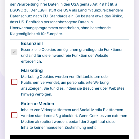
rollout of new safeguards designed to prevent
der Verarbeitung Ihrer Daten in den USA gemäß Art. 49 (1) lit. a
DSGVO zu. Der EuGH stuft die USA als Land mit unzureichendem
candidates from betting on their own races.
Datenschutz nach EU-Standards ein. So besteht etwa das Risiko,
Candidates Caught Betting on Themselves The three
dass US-Behörden personenbezogene Daten in
Überwachungsprogrammen verarbeiten, ohne bestehende
individuals identifie…
Klagemöglichkeit für Europäer.
Es folgt eine Liste der Service-Gruppen, für die eine E
Essenziell
Original öffnen
Essenzielle Cookies ermöglichen grundlegende Funktionen
und sind für die einwandfreie Funktion der Website
Tipp: Wenn du externe Inhalte indexieren willst, deaktiviere in
erforderlich.
den Plugin-Einstellungen noindex/canonical.
Marketing
Marketing Cookies werden von Drittanbietern oder
Publishern verwendet, um personalisierte Werbung
anzuzeigen. Sie tun dies, indem sie Besucher über Websites
hinweg verfolgen.
Externe Medien
Inhalte von Videoplattformen und Social Media Plattformen
werden standardmäßig blockiert. Wenn Cookies von externen
Medien akzeptiert werden, bedarf der Zugriff auf diese
Inhalte keiner manuellen Zustimmung mehr.