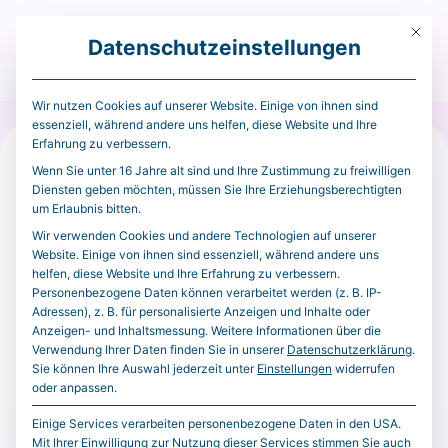
Mit die
Datenschutzeinstellungen
Menü
Wir nutzen Cookies auf unserer Website. Einige von ihnen sind
essenziell, während andere uns helfen, diese Website und Ihre
Erfahrung zu verbessern.
Extern
CryptoPotato
23. April 2026
Wenn Sie unter 16 Jahre alt sind und Ihre Zustimmung zu freiwilligen
Diensten geben möchten, müssen Sie Ihre Erziehungsberechtigten
Kalshi Cracks Down on
um Erlaubnis bitten.
Political Insider Trading, Bans
Wir verwenden Cookies und andere Technologien auf unserer
Website. Einige von ihnen sind essenziell, während andere uns
Three US Candidates
helfen, diese Website und Ihre Erfahrung zu verbessern.
Personenbezogene Daten können verarbeitet werden (z. B. IP-
Adressen), z. B. für personalisierte Anzeigen und Inhalte oder
Prediction market platform Kalshi has suspended
Anzeigen- und Inhaltsmessung.
Weitere Informationen über die
three US political candidates after finding they
Verwendung Ihrer Daten finden Sie in unserer
Datenschutzerklärung
.
Sie können Ihre Auswahl jederzeit unter
Einstellungen
widerrufen
traded on the outcomes of elections in which they
oder anpassen.
were directly involved, describing the cases as
Einige Services verarbeiten personenbezogene Daten in den USA.
“political insider trading.” The actions follow the
Mit Ihrer Einwilligung zur Nutzung dieser Services stimmen Sie auch