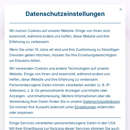
Mit die
Datenschutzeinstellungen
Menü
Wir nutzen Cookies auf unserer Website. Einige von ihnen sind
essenziell, während andere uns helfen, diese Website und Ihre
Erfahrung zu verbessern.
Extern
CryptoSlate
10. Mai 2026
Wenn Sie unter 16 Jahre alt sind und Ihre Zustimmung zu freiwilligen
Diensten geben möchten, müssen Sie Ihre Erziehungsberechtigten
Firefox finds 20 year old bug
um Erlaubnis bitten.
and patches 14 months of
Wir verwenden Cookies und andere Technologien auf unserer
Website. Einige von ihnen sind essenziell, während andere uns
fixes in 30 days using
helfen, diese Website und Ihre Erfahrung zu verbessern.
Anthropic’s Mythos AI
Personenbezogene Daten können verarbeitet werden (z. B. IP-
Adressen), z. B. für personalisierte Anzeigen und Inhalte oder
Anzeigen- und Inhaltsmessung.
Weitere Informationen über die
Mozilla’s latest Firefox security update provides a
Verwendung Ihrer Daten finden Sie in unserer
Datenschutzerklärung
.
Sie können Ihre Auswahl jederzeit unter
Einstellungen
widerrufen
rare glimpse into what happens when frontier AI
oder anpassen.
capabilities reach defenders before attackers. The
Einige Services verarbeiten personenbezogene Daten in den USA.
company said it fixed 423 Firefox security bugs in
Mit Ihrer Einwilligung zur Nutzung dieser Services stimmen Sie auch