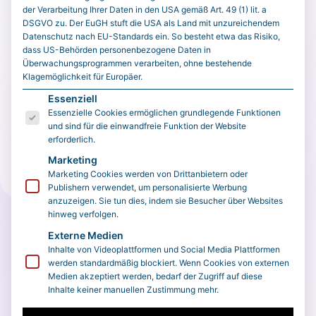
April after gaining access to Claude Mythos Preview,
der Verarbeitung Ihrer Daten in den USA gemäß Art. 49 (1) lit. a
DSGVO zu. Der EuGH stuft die USA als Land mit unzureichendem
compared with roughly 420 fixes over the previous
Datenschutz nach EU-Standards ein. So besteht etwa das Risiko,
14 months. That compression is the signal. The
dass US-Behörden personenbezogene Daten in
Überwachungsprogrammen verarbeiten, ohne bestehende
defensive side did in one month what had previously
Klagemöglichkeit für Europäer.
taken more than …
Es folgt eine Liste der Service-Gruppen, für die eine E
Essenziell
Essenzielle Cookies ermöglichen grundlegende Funktionen
und sind für die einwandfreie Funktion der Website
Original öffnen
erforderlich.
Marketing
Tipp: Wenn du externe Inhalte indexieren willst, deaktiviere in
Marketing Cookies werden von Drittanbietern oder
den Plugin-Einstellungen noindex/canonical.
Publishern verwendet, um personalisierte Werbung
anzuzeigen. Sie tun dies, indem sie Besucher über Websites
hinweg verfolgen.
Externe Medien
Inhalte von Videoplattformen und Social Media Plattformen
werden standardmäßig blockiert. Wenn Cookies von externen
Medien akzeptiert werden, bedarf der Zugriff auf diese
Inhalte keiner manuellen Zustimmung mehr.