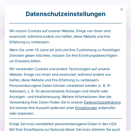
Mit die
Datenschutzeinstellungen
Menü
Wir nutzen Cookies auf unserer Website. Einige von ihnen sind
essenziell, während andere uns helfen, diese Website und Ihre
Erfahrung zu verbessern.
Extern
Investing.com – Cryptocurrency News
29. April 2026
Wenn Sie unter 16 Jahre alt sind und Ihre Zustimmung zu freiwilligen
Diensten geben möchten, müssen Sie Ihre Erziehungsberechtigten
Bitcoin slips under $76k after
um Erlaubnis bitten.
Fed holds rates steady; U.S.-
Wir verwenden Cookies und andere Technologien auf unserer
Website. Einige von ihnen sind essenziell, während andere uns
Iran tensions persist
helfen, diese Website und Ihre Erfahrung zu verbessern.
Personenbezogene Daten können verarbeitet werden (z. B. IP-
Adressen), z. B. für personalisierte Anzeigen und Inhalte oder
Original öffnen
Anzeigen- und Inhaltsmessung.
Weitere Informationen über die
Verwendung Ihrer Daten finden Sie in unserer
Datenschutzerklärung
.
Tipp: Wenn du externe Inhalte indexieren willst, deaktiviere in
Sie können Ihre Auswahl jederzeit unter
Einstellungen
widerrufen
oder anpassen.
den Plugin-Einstellungen noindex/canonical.
Einige Services verarbeiten personenbezogene Daten in den USA.
Mit Ihrer Einwilligung zur Nutzung dieser Services stimmen Sie auch