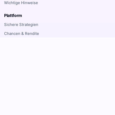
Wichtige Hinweise
Plattform
Sichere Strategien
Chancen & Rendite
Dynamische Themen
Externe Angebote
Risikohinweis
Investitionen in Finanzinstrumente, ETFs, Fonds,
Aktien, Kryptowährungen und andere
Anlageformen sind mit Risiken verbunden und
können zum teilweisen oder vollständigen Verlust
des eingesetzten Kapitals führen. Inhalte auf
anlageformen.net: Finanzen und Investing dienen